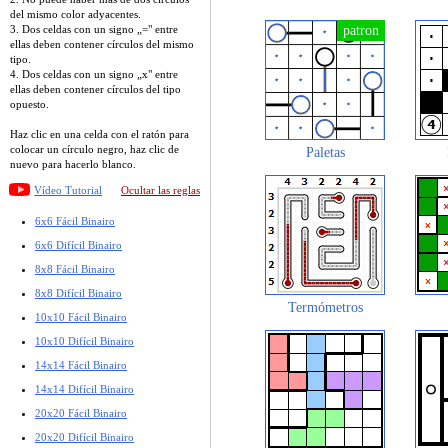
del mismo color adyacentes.
3. Dos celdas con un signo „=" entre
ellas deben contener círculos del mismo
tipo.
4. Dos celdas con un signo „x" entre
ellas deben contener círculos del tipo
opuesto.
Haz clic en una celda con el ratón para
colocar un círculo negro, haz clic de
Paletas
nuevo para hacerlo blanco.
Vídeo Tutorial
Ocultar las reglas
6x6 Fácil Binairo
6x6 Difícil Binairo
8x8 Fácil Binairo
8x8 Difícil Binairo
Termómetros
10x10 Fácil Binairo
10x10 Difícil Binairo
14x14 Fácil Binairo
14x14 Difícil Binairo
20x20 Fácil Binairo
20x20 Difícil Binairo