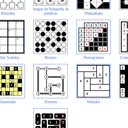
Juegos de búsqueda de
Renzoku
palabras
Shakashaka
ller Sudoku
Binairo
Nonogramas
Cone
Iluminado
Puentes
Shikaku