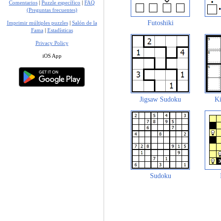
Comentarios
|
Puzzle específico
|
FAQ
(Preguntas frecuentes)
Futoshiki
Imprimir múltiples puzzles
|
Salón de la
Fama
|
Estadísticas
Privacy Policy
iOS App
Jigsaw Sudoku
Ki
Sudoku