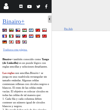
Binairo+
Pin Ads
Traduzca esta página.
Binairo+
también conocido como
Tango
(de LinkedIn)
es un puzzle lógico con
reglas sencillas y soluciones desafiantes.
Las reglas
son sencillas.
Binairo+
se
juega en una cuadrícula rectangular sin
tamaño estándar. Algunas celdas
comienzan rellenas con círculos negros o
blancos. El resto de las celdas están
vacías. El objetivo es colocar círculos en
todas las celdas de tal manera que:
1. Cada fila y cada columna deben
contener un número igual de círculos
blancos y negros.
2. No puede haber más de dos círculos