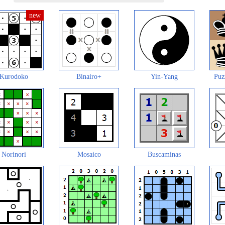
Kurodoko
Binairo+
Yin-Yang
Puz
Norinori
Mosaico
Buscaminas