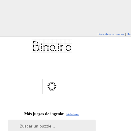
Desactivar anuncios
|
Den
Más juegos de ingenio:
hide
show