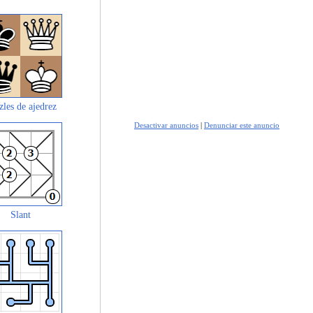
zles de ajedrez
Desactivar anuncios
|
Denunciar este anuncio
Slant