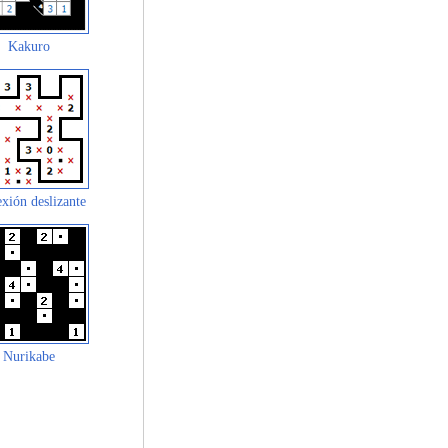
Kakuro
xión deslizante
Nurikabe