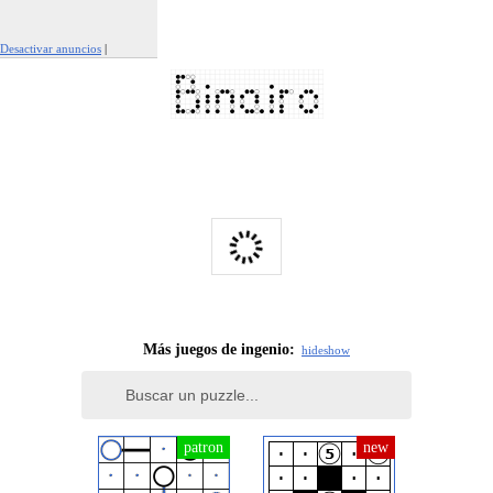
Desactivar anuncios
|
Denunciar este anuncio
Más juegos de ingenio:
hide
show