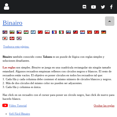
Binairo
Traduzca esta página.
Binairo
también conocido como
Takuzu
es un puzzle de lógica con reglas simples y
soluciones desafiantes.
Las reglas
son simples.
Binairo
se juega en una cuadrícula rectangular sin ningún tamaño
estandard. Algunos recuadros empiezan rellenos con círculos negros o blancos. El resto de
recuadros están vacíos. El objetivo es poner círculos en todos los recuadros tal que:
1. Cada fila y cada columna debe contener el mismo número de círculos blancos y negros.
2. Más de dos círculos del mismo color no pueden ser adyacentes.
3. Cada fila y columna es única.
Haz click en un recuadro con el cursor para poner un círculo negro, haz click de nuevo para
hacerlo blanco.
Vídeo Tutorial
Ocultar las reglas
6x6 Fácil Binairo