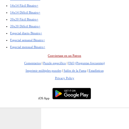
14x14 Fácil Binairo+
14x14 Difícil Binairo+
20x20 Fácil Binairo+
20x20 Difícil Binairo+
Especial diario Binairo+
Especial semanal Binairo+
Especial mensual Binairo+
Conviertase en un Patron
Comentarios
|
Puzzle específico
|
FAQ (Preguntas frecuentes)
Imprimir múltiples puzzles
|
Salón de la Fama
|
Estadísticas
Privacy Policy
iOS App