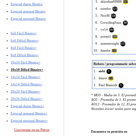
3.
skkrtthat#0988
123
Especial diario Binairo
4.
numbrr
322
Especial semanal Binairo
5.
NooM
326
Especial mensual Binairo
6.
CrowdingFaun
80
7.
vx14
184
6x6 Fácil Binairo+
8.
jeremi1
200
6x6 Difícil Binairo+
9.
summernight
237
8x8 Fácil Binairo+
10.
daanbe
239
8x8 Difícil Binairo+
10x10 Fácil Binairo+
Robots / programmatic solve
10x10 Difícil Binairo+
1.
siebi
1
14x14 Fácil Binairo+
2.
tlstyer
151
14x14 Difícil Binairo+
3.
Paul Bismuth
1
20x20 Fácil Binairo+
* MO3 - Media de 3. El promedi
20x20 Difícil Binairo+
AO5 - Promedio de 5. El promed
AO12 - Promedio de 12. El prom
Especial diario Binairo+
Necesitas iniciar sesión para se
Especial semanal Binairo+
Especial mensual Binairo+
Conviertase en un Patron
Encuentra tu posición en