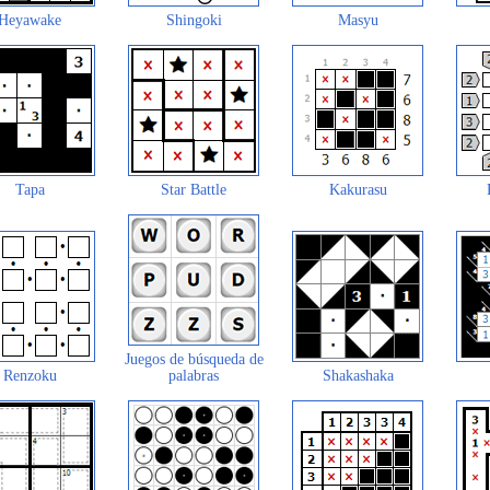
Heyawake
Shingoki
Masyu
Tapa
Star Battle
Kakurasu
Juegos de búsqueda de
Renzoku
palabras
Shakashaka