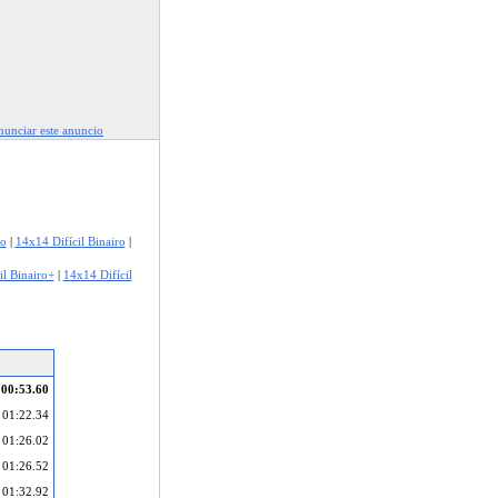
unciar este anuncio
ro
|
14x14 Difícil Binairo
|
l Binairo+
|
14x14 Difícil
00:53.60
01:22.34
01:26.02
01:26.52
01:32.92