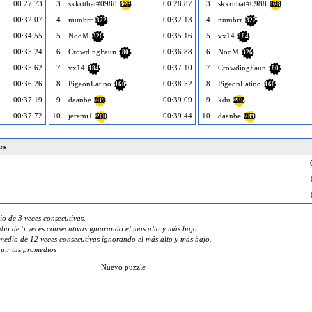
00:27.73
3.
skkrtthat#0988
00:28.87
3.
skkrtthat#0988
123
123
00:32.07
4.
numbrr
00:32.13
4.
numbrr
322
322
00:34.55
5.
NooM
00:35.16
5.
vx14
326
184
00:35.24
6.
CrowdingFaun
00:36.88
6.
NooM
80
326
00:35.62
7.
vx14
00:37.10
7.
CrowdingFaun
184
80
00:36.26
8.
PigeonLatino
00:38.52
8.
PigeonLatino
160
160
00:37.19
9.
daanbe
00:39.09
9.
kdu
239
235
00:37.72
10.
jeremi1
00:39.44
10.
daanbe
200
239
rs
o de 3 veces consecutivas.
io de 5 veces consecutivas ignorando el más alto y más bajo.
edio de 12 veces consecutivas ignorando el más alto y más bajo.
guir tus promedios
Nuevo puzzle