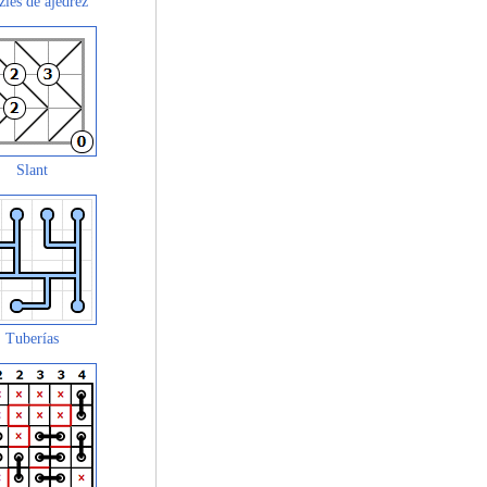
zles de ajedrez
Slant
Tuberías