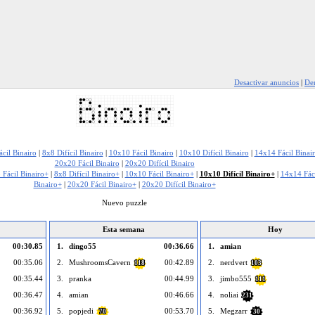
Desactivar anuncios
|
Den
cil Binairo
|
8x8 Difícil Binairo
|
10x10 Fácil Binairo
|
10x10 Difícil Binairo
|
14x14 Fácil Binai
20x20 Fácil Binairo
|
20x20 Difícil Binairo
 Fácil Binairo+
|
8x8 Difícil Binairo+
|
10x10 Fácil Binairo+
|
10x10 Difícil Binairo+
|
14x14 Fáci
Binairo+
|
20x20 Fácil Binairo+
|
20x20 Difícil Binairo+
Nuevo puzzle
Esta semana
Hoy
00:30.85
1.
dingo55
00:36.66
1.
amian
00:35.06
2.
MushroomsCavern
00:42.89
2.
nerdvert
118
103
00:35.44
3.
pranka
00:44.99
3.
jimbo555
111
00:36.47
4.
amian
00:46.66
4.
noliai
231
00:36.92
5.
popjedi
00:53.70
5.
Megzarr
70
30