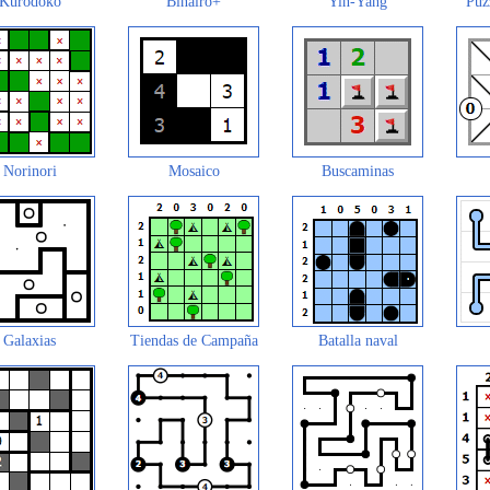
Kurodoko
Binairo+
Yin-Yang
Puz
Norinori
Mosaico
Buscaminas
Galaxias
Tiendas de Campaña
Batalla naval