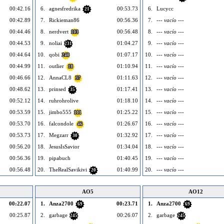
00:42.16
6.
agnesfredrika
00:53.73
6.
Lucycc
21
00:42.89
7.
Rickieman86
00:56.36
7.
--- vacío ---
00:44.46
8.
nerdvert
00:56.48
8.
--- vacío ---
103
00:44.53
9.
noliai
01:04.27
9.
--- vacío ---
231
00:44.64
10.
qobi
01:07.17
10.
--- vacío ---
240
00:44.99
11.
outlier
01:10.94
11.
--- vacío ---
18
00:46.66
12.
AnnaCL8
01:11.63
12.
--- vacío ---
37
00:48.62
13.
prinsed
01:17.41
13.
--- vacío ---
35
00:52.12
14.
ruhrohrolive
01:18.10
14.
--- vacío ---
00:53.59
15.
jimbo555
01:25.22
15.
--- vacío ---
111
00:53.70
16.
falcondole
01:26.67
16.
--- vacío ---
46
00:53.73
17.
Megzarr
01:32.92
17.
--- vacío ---
30
00:56.20
18.
JesusIsSavior
01:34.04
18.
--- vacío ---
00:56.36
19.
pipabuch
01:40.45
19.
--- vacío ---
00:56.48
20.
TheRealSavikivi
01:40.99
20.
--- vacío ---
20
AO5
AO12
00:22.07
1.
Anza2700
00:23.71
1.
Anza2700
69
69
00:25.87
2.
garbage
00:26.07
2.
garbage
245
245