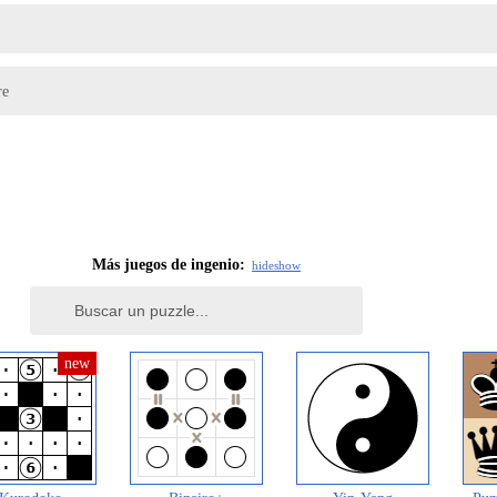
re
Más juegos de ingenio:
hide
show