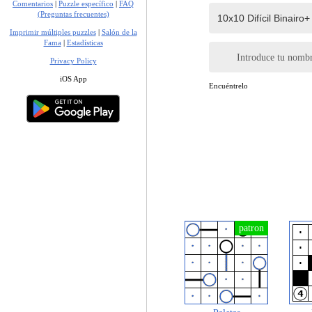
Comentarios
|
Puzzle específico
|
FAQ
(Preguntas frecuentes)
Imprimir múltiples puzzles
|
Salón de la
Fama
|
Estadísticas
Introduce tu nomb
Privacy Policy
iOS App
Encuéntrelo