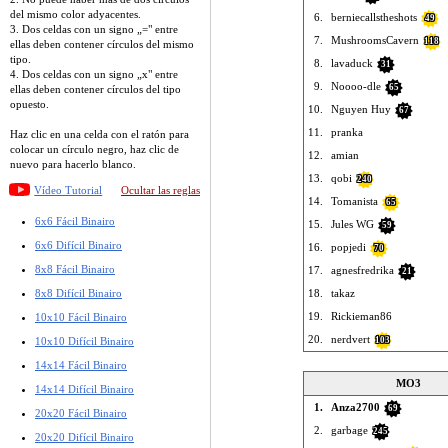
del mismo color adyacentes.
6.
berniecallstheshots
49
3. Dos celdas con un signo „=" entre
7.
MushroomsCavern
118
ellas deben contener círculos del mismo
tipo.
8.
lavaduck
31
4. Dos celdas con un signo „x" entre
9.
Noooo-dle
65
ellas deben contener círculos del tipo
opuesto.
10.
Nguyen Huy
67
11.
pranka
Haz clic en una celda con el ratón para
colocar un círculo negro, haz clic de
12.
amian
nuevo para hacerlo blanco.
13.
qobi
240
Vídeo Tutorial
Ocultar las reglas
14.
Tomanista
65
6x6 Fácil Binairo
15.
Jules WG
59
6x6 Difícil Binairo
16.
popjedi
70
8x8 Fácil Binairo
17.
agnesfredrika
21
8x8 Difícil Binairo
18.
takaz
19.
Rickieman86
10x10 Fácil Binairo
20.
nerdvert
10x10 Difícil Binairo
103
14x14 Fácil Binairo
MO3
14x14 Difícil Binairo
1.
Anza2700
69
20x20 Fácil Binairo
2.
garbage
245
20x20 Difícil Binairo