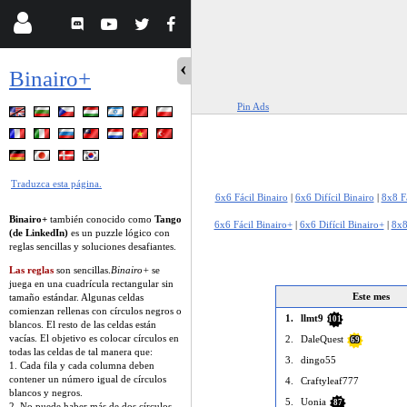
Binairo+
Pin Ads
Traduzca esta página.
6x6 Fácil Binairo
|
6x6 Difícil Binairo
|
8x8 Fá
Binairo+
también conocido como
Tango
6x6 Fácil Binairo+
|
6x6 Difícil Binairo+
|
8x8
(de LinkedIn)
es un puzzle lógico con
reglas sencillas y soluciones desafiantes.
Las reglas
son sencillas.
Binairo+
se
juega en una cuadrícula rectangular sin
Este mes
tamaño estándar. Algunas celdas
comienzan rellenas con círculos negros o
1.
llmt9
101
blancos. El resto de las celdas están
vacías. El objetivo es colocar círculos en
2.
DaleQuest
69
todas las celdas de tal manera que:
3.
dingo55
1. Cada fila y cada columna deben
contener un número igual de círculos
4.
Craftyleaf777
blancos y negros.
5.
Uonia
87
2. No puede haber más de dos círculos