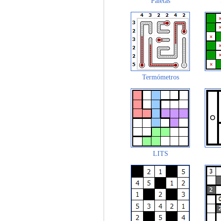
Paletas
Termómetros
LITS