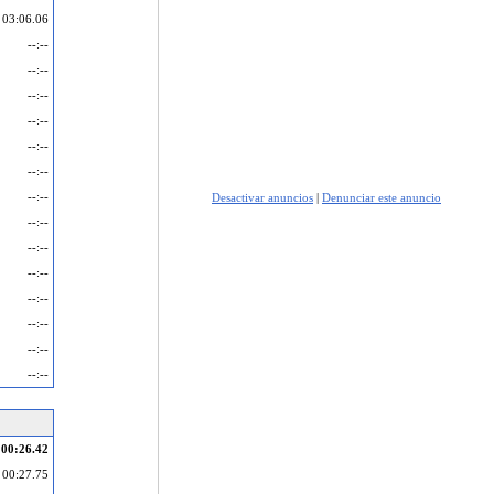
03:06.06
--:--
--:--
--:--
--:--
--:--
--:--
--:--
Desactivar anuncios
|
Denunciar este anuncio
--:--
--:--
--:--
--:--
--:--
--:--
--:--
00:26.42
00:27.75