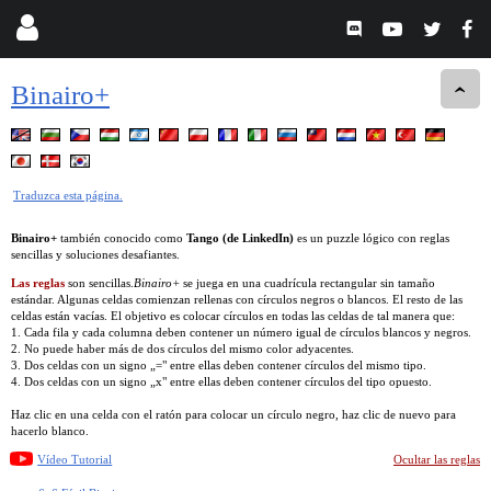
Binairo+
Traduzca esta página.
Binairo+
también conocido como
Tango (de LinkedIn)
es un puzzle lógico con reglas
sencillas y soluciones desafiantes.
Las reglas
son sencillas.
Binairo+
se juega en una cuadrícula rectangular sin tamaño
estándar. Algunas celdas comienzan rellenas con círculos negros o blancos. El resto de las
celdas están vacías. El objetivo es colocar círculos en todas las celdas de tal manera que:
1. Cada fila y cada columna deben contener un número igual de círculos blancos y negros.
2. No puede haber más de dos círculos del mismo color adyacentes.
3. Dos celdas con un signo „=" entre ellas deben contener círculos del mismo tipo.
4. Dos celdas con un signo „x" entre ellas deben contener círculos del tipo opuesto.
Haz clic en una celda con el ratón para colocar un círculo negro, haz clic de nuevo para
hacerlo blanco.
Vídeo Tutorial
Ocultar las reglas