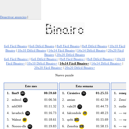
Desactivar anuncios
|
Denunciar este anuncio
6x6 Fácil Binairo
|
6x6 Difícil Binairo
|
8x8 Fácil Binairo
|
8x8 Difícil Binairo
|
10x10 Fácil
Binairo
|
10x10 Difícil Binairo
|
14x14 Fácil Binairo
|
14x14 Difícil Binairo
|
20x20 Fácil
Binairo
|
20x20 Difícil Binairo
6x6 Fácil Binairo+
|
6x6 Difícil Binairo+
|
8x8 Fácil Binairo+
|
8x8 Difícil Binairo+
|
10x10
Fácil Binairo+
|
10x10 Difícil Binairo+
|
14x14 Fácil Binairo+
|
14x14 Difícil Binairo+
|
20x20 Fácil Binairo+
|
20x20 Difícil Binairo+
Nuevo puzzle
Este mes
Esta semana
1.
llmt9
00:59.60
1.
Cirsistive
01:25.55
1.
renega
101
35
2.
miltos1
01:06.56
2.
amian
01:42.59
2.
Zenobi
25
3.
mbl369
01:11.32
3.
vale28
01:44.73
3.
outlier
25
4.
lavaduck
01:16.73
4.
falcondole
01:48.23
4.
--- vací
31
46
5.
Walnut
01:18.61
5.
qobi
01:55.69
5.
--- vací
57
240
6.
Noooo-dle
01:19.83
6.
Zenobia
01:58.15
6.
--- vací
65
163