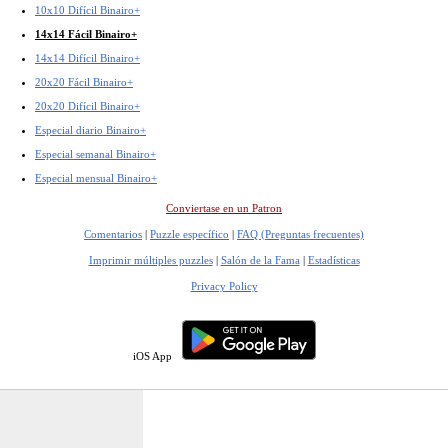
10x10 Difícil Binairo+
14x14 Fácil Binairo+
14x14 Difícil Binairo+
20x20 Fácil Binairo+
20x20 Difícil Binairo+
Especial diario Binairo+
Especial semanal Binairo+
Especial mensual Binairo+
Conviertase en un Patron
Comentarios
|
Puzzle específico
|
FAQ (Preguntas frecuentes)
Imprimir múltiples puzzles
|
Salón de la Fama
|
Estadísticas
Privacy Policy
iOS App