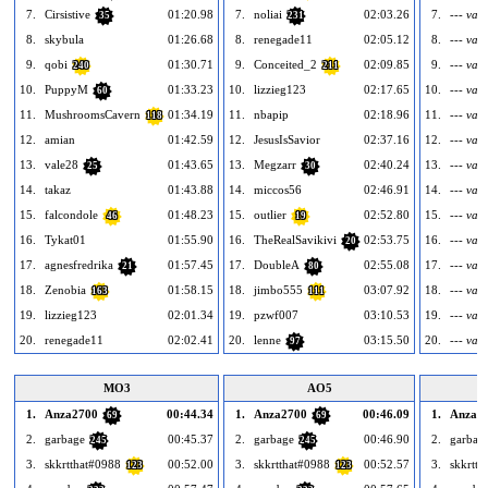
7.
Cirsistive
01:20.98
7.
noliai
02:03.26
7.
--- vací
35
231
8.
skybula
01:26.68
8.
renegade11
02:05.12
8.
--- vací
9.
qobi
01:30.71
9.
Conceited_2
02:09.85
9.
--- vací
240
211
10.
PuppyM
01:33.23
10.
lizzieg123
02:17.65
10.
--- vací
60
11.
MushroomsCavern
01:34.19
11.
nbapip
02:18.96
11.
--- vací
118
12.
amian
01:42.59
12.
JesusIsSavior
02:37.16
12.
--- vací
13.
vale28
01:43.65
13.
Megzarr
02:40.24
13.
--- vací
25
30
14.
takaz
01:43.88
14.
miccos56
02:46.91
14.
--- vací
15.
falcondole
01:48.23
15.
outlier
02:52.80
15.
--- vací
46
19
16.
Tykat01
01:55.90
16.
TheRealSavikivi
02:53.75
16.
--- vací
20
17.
agnesfredrika
01:57.45
17.
DoubleA
02:55.08
17.
--- vací
21
80
18.
Zenobia
01:58.15
18.
jimbo555
03:07.92
18.
--- vací
163
111
19.
lizzieg123
02:01.34
19.
pzwf007
03:10.53
19.
--- vací
20.
renegade11
02:02.41
20.
lenne
03:15.50
20.
--- vací
97
MO3
AO5
1.
Anza2700
00:44.34
1.
Anza2700
00:46.09
1.
Anza2
69
69
2.
garbage
00:45.37
2.
garbage
00:46.90
2.
garbag
245
245
3.
skkrtthat#0988
00:52.00
3.
skkrtthat#0988
00:52.57
3.
skkrtth
123
123