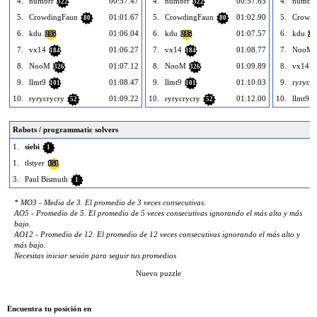
4.
numbrr
00:57.47
4.
numbrr
00:57.65
4.
numbrr
322
322
5.
CrowdingFaun
01:01.67
5.
CrowdingFaun
01:02.90
5.
Crowdi
80
80
6.
kdu
01:06.04
6.
kdu
01:07.57
6.
kdu
235
235
23
7.
vx14
01:06.27
7.
vx14
01:08.77
7.
NooM
184
184
8.
NooM
01:07.12
8.
NooM
01:09.89
8.
vx14
326
326
1
9.
llmt9
01:08.47
9.
llmt9
01:10.03
9.
ryrycry
101
101
10.
ryrycrycry
01:09.22
10.
ryrycrycry
01:12.00
10.
llmt9
52
52
1
Robots / programmatic solvers
1.
siebi
1
1.
tlstyer
151
3.
Paul Bismuth
1
* MO3 - Media de 3. El promedio de 3 veces consecutivas.
AO5 - Promedio de 5. El promedio de 5 veces consecutivas ignorando el más alto y más
bajo.
AO12 - Promedio de 12. El promedio de 12 veces consecutivas ignorando el más alto y
más bajo.
Necesitas iniciar sesión para seguir tus promedios
Nuevo puzzle
Encuentra tu posición en