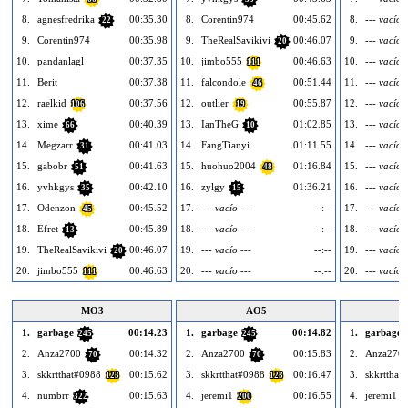
8.
agnesfredrika
00:35.30
8.
Corentin974
00:45.62
8.
--- vacío -
22
9.
Corentin974
00:35.98
9.
TheRealSavikivi
00:46.07
9.
--- vacío -
20
10.
pandanlagl
00:37.35
10.
jimbo555
00:46.63
10.
--- vacío -
111
11.
Berit
00:37.38
11.
falcondole
00:51.44
11.
--- vacío -
46
12.
raelkid
00:37.56
12.
outlier
00:55.87
12.
--- vacío -
106
19
13.
xime
00:40.39
13.
IanTheG
01:02.85
13.
--- vacío -
66
10
14.
Megzarr
00:41.03
14.
FangTianyi
01:11.55
14.
--- vacío -
31
15.
gabobr
00:41.63
15.
huohuo2004
01:16.84
15.
--- vacío -
51
48
16.
yvhkgys
00:42.10
16.
zylgy
01:36.21
16.
--- vacío -
35
15
17.
Odenzon
00:45.52
17.
--- vacío ---
--:--
17.
--- vacío -
45
18.
Efret
00:45.89
18.
--- vacío ---
--:--
18.
--- vacío -
13
19.
TheRealSavikivi
00:46.07
19.
--- vacío ---
--:--
19.
--- vacío -
20
20.
jimbo555
00:46.63
20.
--- vacío ---
--:--
20.
--- vacío -
111
MO3
AO5
1.
garbage
00:14.23
1.
garbage
00:14.82
1.
garbage
245
245
2.
Anza2700
00:14.32
2.
Anza2700
00:15.83
2.
Anza270
70
70
3.
skkrtthat#0988
00:15.62
3.
skkrtthat#0988
00:16.47
3.
skkrtthat
123
123
4.
numbrr
00:15.63
4.
jeremi1
00:16.55
4.
jeremi1
322
200
2