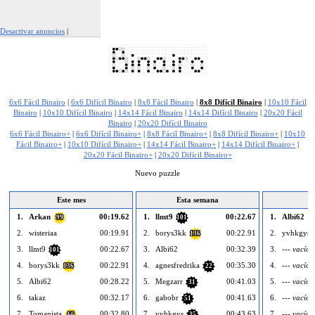
Desactivar anuncios
|
Denunciar este anuncio
6x6 Fácil Binairo
|
6x6 Difícil Binairo
|
8x8 Fácil Binairo
|
8x8 Difícil Binairo
|
10x10 Fácil
Binairo
|
10x10 Difícil Binairo
|
14x14 Fácil Binairo
|
14x14 Difícil Binairo
|
20x20 Fácil
Binairo
|
20x20 Difícil Binairo
6x6 Fácil Binairo+
|
6x6 Difícil Binairo+
|
8x8 Fácil Binairo+
|
8x8 Difícil Binairo+
|
10x10
Fácil Binairo+
|
10x10 Difícil Binairo+
|
14x14 Fácil Binairo+
|
14x14 Difícil Binairo+
|
20x20 Fácil Binairo+
|
20x20 Difícil Binairo+
Nuevo puzzle
Este mes
Esta semana
1.
Arkan
00:19.62
1.
llmt9
00:22.67
1.
Albi62
99
101
2.
wisteriaa
00:19.91
2.
borys3kk
00:22.91
2.
yvhkgys
136
3.
llmt9
00:22.67
3.
Albi62
00:32.39
3.
--- vacío -
101
4.
borys3kk
00:22.91
4.
agnesfredrika
00:35.30
4.
--- vacío -
136
22
5.
Albi62
00:28.22
5.
Megzarr
00:41.03
5.
--- vacío -
31
6.
takaz
00:32.17
6.
gabobr
00:41.63
6.
--- vacío -
51
7.
Tomanista
00:32.80
7.
yvhkgys
00:43.63
7.
--- vacío -
66
35