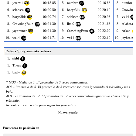
5.
jeremi1
00:15.85
5.
numbrr
00:16.88
5.
numbrr
200
322
3
6.
selahsea
00:20.50
6.
borys3kk
00:20.10
6.
Crowding
130
136
7.
borys3kk
00:20.74
7.
selahsea
00:20.93
7.
vx14
136
130
184
8.
CrowdingFaun
00:21.30
8.
llmt9
00:21.63
8.
selahsea
80
101
1
8.
jaybrainer
00:21.30
9.
CrowdingFaun
00:22.09
9.
Arkan
275
80
99
10.
vx14
00:21.71
10.
vx14
00:22.10
10.
jaybrainer
184
184
Robots / programmatic solvers
1.
siebi
1
1.
Theus
1
1.
baely
46
* MO3 - Media de 3. El promedio de 3 veces consecutivas.
AO5 - Promedio de 5. El promedio de 5 veces consecutivas ignorando el más alto y más
bajo.
AO12 - Promedio de 12. El promedio de 12 veces consecutivas ignorando el más alto y
más bajo.
Necesitas iniciar sesión para seguir tus promedios
Nuevo puzzle
Encuentra tu posición en