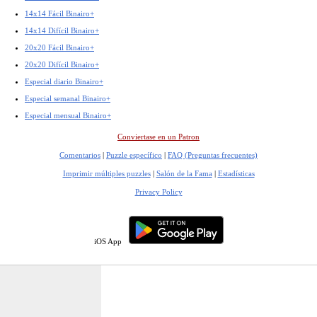
14x14 Fácil Binairo+
14x14 Difícil Binairo+
20x20 Fácil Binairo+
20x20 Difícil Binairo+
Especial diario Binairo+
Especial semanal Binairo+
Especial mensual Binairo+
Conviertase en un Patron
Comentarios
|
Puzzle específico
|
FAQ (Preguntas frecuentes)
Imprimir múltiples puzzles
|
Salón de la Fama
|
Estadísticas
Privacy Policy
iOS App